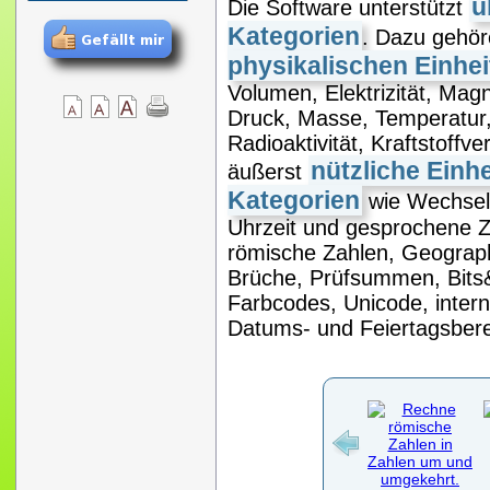
ü
Die Software unterstützt
Kategorien
. Dazu gehör
physikalischen Einhei
Volumen, Elektrizität, Magn
Druck, Masse, Temperatur,
Radioaktivität, Kraftstoffv
nützliche Einh
äußerst
Kategorien
wie Wechsel
Uhrzeit und gesprochene Za
römische Zahlen, Geograp
Brüche, Prüfsummen, Bits&
Farbcodes, Unicode, intern
Datums- und Feiertagsber