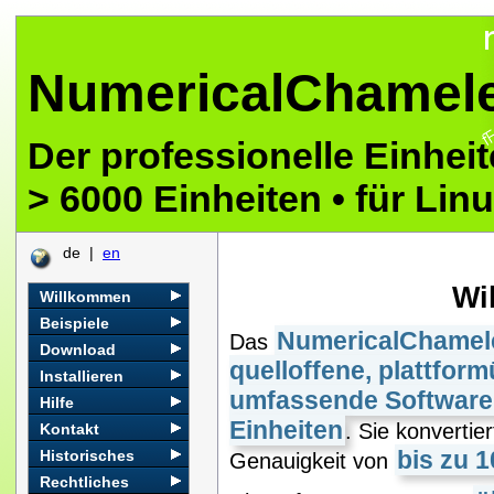
NumericalChamel
Der professionelle Einhei
> 6000 Einheiten • für L
de |
en
Wi
Willkommen
Beispiele
NumericalChamel
Das
Download
quelloffene, plattfor
Installieren
umfassende Softwar
Hilfe
Einheiten
. Sie konvertie
Kontakt
bis zu 1
Historisches
Genauigkeit von
Rechtliches